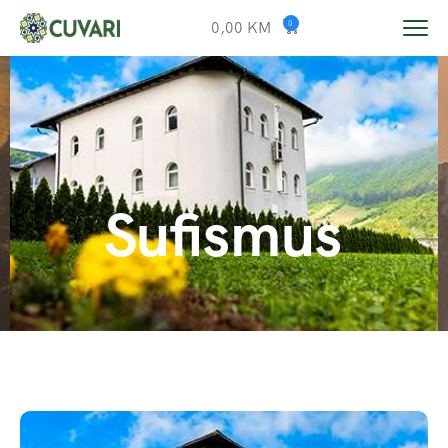
0,00
KM
0
Sufismus